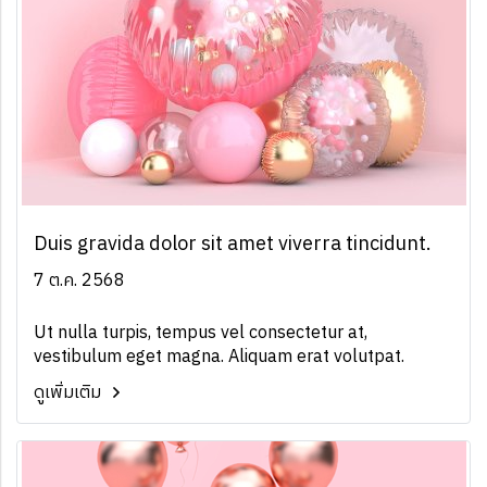
Duis gravida dolor sit amet viverra tincidunt.
7 ต.ค. 2568
Ut nulla turpis, tempus vel consectetur at,
vestibulum eget magna. Aliquam erat volutpat.
ดูเพิ่มเติม