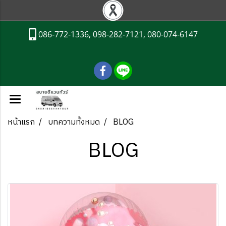
086-772-1336, 098-282-7121, 080-074-6147
หน้าแรก
บทความทั้งหมด
BLOG
BLOG