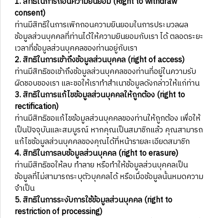
1. สิทธิในการถอนความยินยอม (Right to withdraw
consent)
ท่านมีสิทธิในการเพิกถอนความยินยอมในการประมวลผล
ข้อมูลส่วนบุคคลที่ท่านได้ให้ความยินยอมกับเรา ได้ ตลอดระยะ
เวลาที่ข้อมูลส่วนบุคคลของท่านอยู่กับเรา
2. สิทธิในการเข้าถึงข้อมูลส่วนบุคคล (right of access)
ท่านมีสิทธิขอเข้าถึงข้อมูลส่วนบุคคลของท่านที่อยู่ในความรับ
ผิดชอบของเรา และขอให้เราทำสำเนาข้อมูลดังกล่าวให้แก่ท่าน
3. สิทธิในการแก้ไขข้อมูลส่วนบุคคลให้ถูกต้อง (right to
rectification)
ท่านมีสิทธิขอแก้ไขข้อมูลส่วนบุคคลของท่านให้ถูกต้อง เพื่อให้
เป็นปัจจุบันและสมบูรณ์ หากคุณเป็นสมาชิกแล้ว คุณสามารถ
แก้ไขข้อมูลส่วนบุคคลของคุณได้ที่หน้ารายละเอียดสมาชิก
4. สิทธิในการลบข้อมูลส่วนบุคคล (right to erasure)
ท่านมีสิทธิขอให้ลบ ทำลาย หรือทำให้ข้อมูลส่วนบุคคลเป็น
ข้อมูลที่ไม่สามารถระบุตัวบุคคลได้ หรือเมื่อข้อมูลนั้นหมดความ
จำเป็น
5. สิทธิในการระงับการใช้ข้อมูลส่วนบุคคล (right to
restriction of processing)