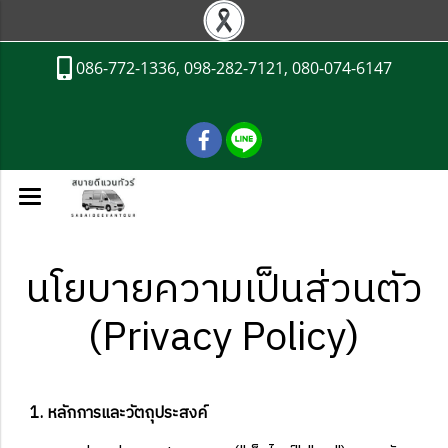
086-772-1336, 098-282-7121, 080-074-6147
นโยบายความเป็นส่วนตัว
(Privacy Policy)
1. หลักการและวัตถุประสงค์