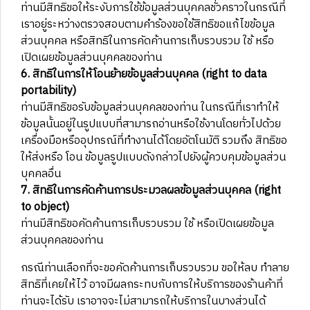
ท่านมีสิทธิขอให้ระงับการใช้ข้อมูลส่วนบุคคลชั่วคราวในกรณีที่
เราอยู่ระหว่างตรวจสอบตามคำร้องขอใช้สิทธิขอแก้ไขข้อมูล
ส่วนบุคคล หรือสิทธิในการคัดค้านการเก็บรวบรวม ใช้ หรือ
เปิดเผยข้อมูลส่วนบุคคลของท่าน
6. สิทธิในการให้โอนย้ายข้อมูลส่วนบุคคล (right to data
portability)
ท่านมีสิทธิขอรับข้อมูลส่วนบุคคลของท่าน ในกรณีที่เราทำให้
ข้อมูลนั้นอยู่ในรูปแบบที่สามารถอ่านหรือใช้งานโดยทั่วไปด้วย
เครื่องมือหรืออุปกรณ์ที่ทำงานได้โดยอัตโนมัติ รวมถึง สิทธิขอ
ให้ส่งหรือ โอน ข้อมูลรูปแบบดังกล่าวไปยังผู้ควบคุมข้อมูลส่วน
บุคคลอื่น
7. สิทธิในการคัดค้านการประมวลผลข้อมูลส่วนบุคคล (right
to object)
ท่านมีสิทธิขอคัดค้านการเก็บรวบรวม ใช้ หรือเปิดเผยข้อมูล
ส่วนบุคคลของท่าน
กรณีท่านเลือกที่จะขอคัดค้านการเก็บรวบรวม ขอให้ลบ ทำลาย
สิทธิที่เคยให้ไว้ อาจมีผลกระทบกับการให้บริการของร้านค้าที่
ท่านจะได้รับ เราอาจจะไม่สามารถให้บริการในบางส่วนได้