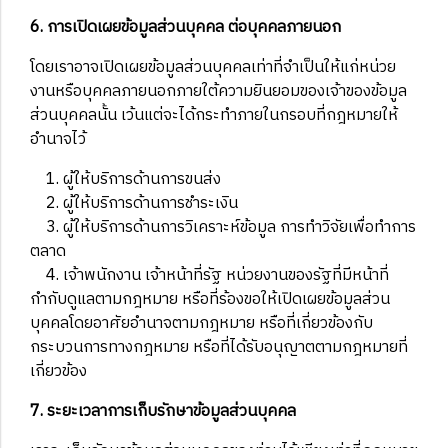
6. การเปิดเผยข้อมูลส่วนบุคคล ต่อบุคคลภายนอก
โดยเราอาจเปิดเผยข้อมูลส่วนบุคคลเท่าที่จำเป็นให้แก่หน่วย
งานหรือบุคคลภายนอกภายใต้ความยินยอมของเจ้าของข้อมูล
ส่วนบุคคลนั้น เว้นแต่จะได้กระทำภายในกรอบที่กฎหมายให้
อำนาจไว้
1. ผู้ให้บริการด้านการขนส่ง
2. ผู้ให้บริการด้านการชำระเงิน
3. ผู้ให้บริการด้านการวิเคราะห์ข้อมูล การทำวิจัยเพื่อทำการ
ตลาด
4. เจ้าพนักงาน เจ้าหน้าที่รัฐ หน่วยงานของรัฐที่มีหน้าที่
กำกับดูแลตามกฎหมาย หรือที่ร้องขอให้เปิดเผยข้อมูลส่วน
บุคคลโดยอาศัยอำนาจตามกฎหมาย หรือที่เกี่ยวข้องกับ
กระบวนการทางกฎหมาย หรือที่ได้รับอนุญาตตามกฎหมายที่
เกี่ยวข้อง
7. ระยะเวลาการเก็บรักษาข้อมูลส่วนบุคคล