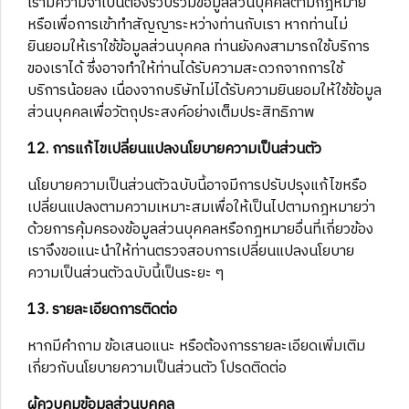
เรามีความจำเป็นต้องรวบรวมข้อมูลส่วนบุคคลตามกฎหมาย
หรือเพื่อการเข้าทำสัญญาระหว่างท่านกับเรา หากท่านไม่
ยินยอมให้เราใช้ข้อมูลส่วนบุคคล ท่านยังคงสามารถใช้บริการ
ของเราได้ ซึ่งอาจทำให้ท่านได้รับความสะดวกจากการใช้
บริการน้อยลง เนื่องจากบริษัทไม่ได้รับความยินยอมให้ใช้ข้อมูล
ส่วนบุคคลเพื่อวัตถุประสงค์อย่างเต็มประสิทธิภาพ
12. การแก้ไขเปลี่ยนแปลงนโยบายความเป็นส่วนตัว
นโยบายความเป็นส่วนตัวฉบับนี้อาจมีการปรับปรุงแก้ไขหรือ
เปลี่ยนแปลงตามความเหมาะสมเพื่อให้เป็นไปตามกฎหมายว่า
ด้วยการคุ้มครองข้อมูลส่วนบุคคลหรือกฎหมายอื่นที่เกี่ยวข้อง
เราจึงขอแนะนำให้ท่านตรวจสอบการเปลี่ยนแปลงนโยบาย
ความเป็นส่วนตัวฉบับนี้เป็นระยะ ๆ
13. รายละเอียดการติดต่อ
หากมีคำถาม ข้อเสนอแนะ หรือต้องการรายละเอียดเพิ่มเติม
เกี่ยวกับนโยบายความเป็นส่วนตัว โปรดติดต่อ
ผู้ควบคุมข้อมูลส่วนบุคคล